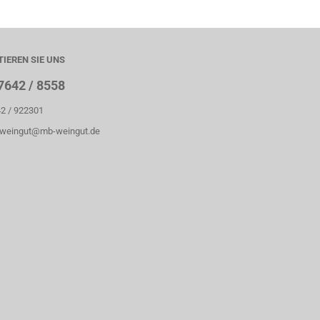
IEREN SIE UNS
07642 / 8558
42 / 922301
-weingut@mb-weingut.de