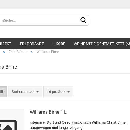
Lieferland
ERSEKT
EDLE BRÄNDE
LIKÖRE
WEINE MIT EIGENEM ETIKETT (N
»
»
Edle Brände
Williams Birne
ms Birne
Konto e
Sortieren nach
16 pro Seite
Passwo
Williams Birne 1 L
intensiver Duft und Geschmack nach Williams Christ Birne,
ausgewogen und langer Abgang