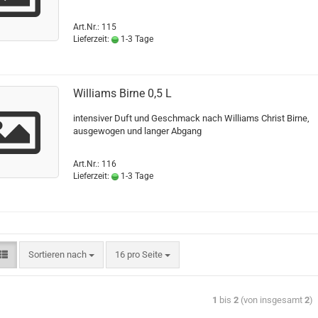
Art.Nr.: 115
Lieferzeit:
1-3 Tage
Williams Birne 0,5 L
intensiver Duft und Geschmack nach Williams Christ Birne,
ausgewogen und langer Abgang
Art.Nr.: 116
Lieferzeit:
1-3 Tage
Sortieren nach
16 pro Seite
1
bis
2
(von insgesamt
2
)