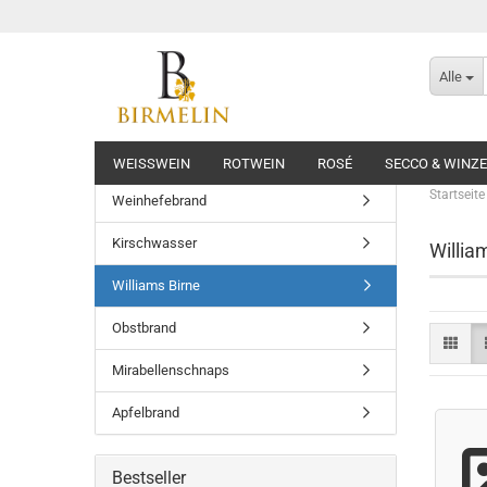
Alle
WEISSWEIN
ROTWEIN
ROSÉ
SECCO & WINZ
Startseite
Weinhefebrand
Kirschwasser
Willia
Williams Birne
Obstbrand
Mirabellenschnaps
Apfelbrand
Bestseller