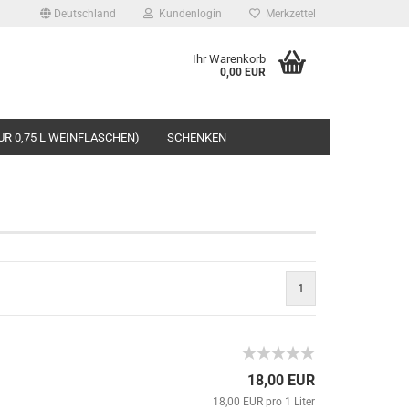
Deutschland
Kundenlogin
Merkzettel
Ihr Warenkorb
0,00 EUR
UR 0,75 L WEINFLASCHEN)
SCHENKEN
rstellen
1
rt vergessen?
18,00 EUR
18,00 EUR pro 1 Liter