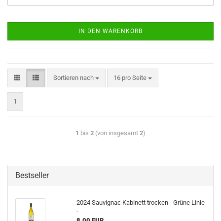
IN DEN WARENKORB
Sortieren nach
16 pro Seite
1
1
bis
2
(von insgesamt
2
)
Bestseller
2024 Sauvignac Kabinett trocken - Grüne Linie
-
8,00 EUR