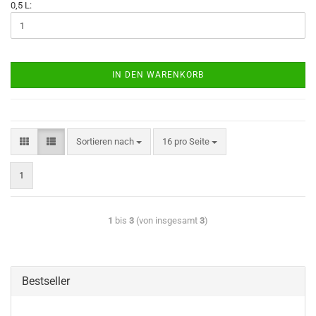
0,5 L:
IN DEN WARENKORB
Sortieren nach
16 pro Seite
1
1
bis
3
(von insgesamt
3
)
Bestseller