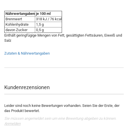
Nährwertangaben
je 100 ml
Brennwert
318 kJ / 76 kcal
Kohlenhydrate
1,5 g
davon Zucker
0,5 g
Enthält geringfügige Mengen von Fett, gesättigten Fettsäuren, Eiweiß und
Salz
Zutaten & Nährwertangaben
Kundenrezensionen
Leider sind noch keine Bewertungen vorhanden. Seien Sie der Erste, der
das Produkt bewertet.
Sie müssen angemeldet sein um eine Bewertung abgeben zu können.
Anmelden