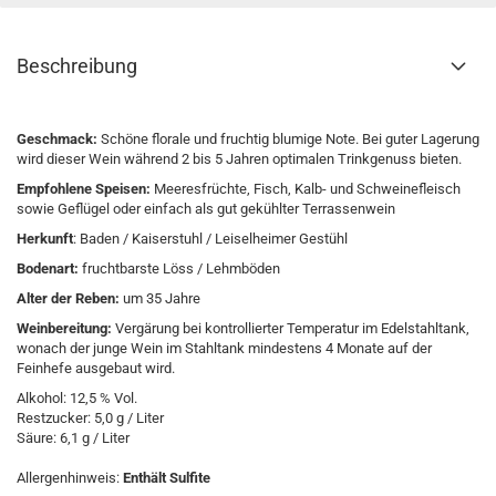
Beschreibung
Geschmack:
Schöne florale und fruchtig blumige Note. Bei guter Lagerung
wird dieser Wein während 2 bis 5 Jahren optimalen Trinkgenuss bieten.
Empfohlene Speisen:
Meeresfrüchte, Fisch, Kalb- und Schweinefleisch
sowie Geflügel oder einfach als gut gekühlter Terrassenwein
Herkunft
: Baden / Kaiserstuhl / Leiselheimer Gestühl
Bodenart:
fruchtbarste Löss / Lehmböden
Alter der Reben:
um 35 Jahre
Weinbereitung:
Vergärung bei kontrollierter Temperatur im Edelstahltank,
wonach der junge Wein im Stahltank mindestens 4 Monate auf der
Feinhefe ausgebaut wird.
Alkohol: 12,5 % Vol.
Restzucker: 5,0 g / Liter
Säure: 6,1 g / Liter
Allergenhinweis:
Enthält Sulfite